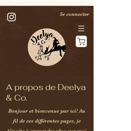
Se connecter
A propos de Deelya
& Co.
Bonjour et bienvenue par ici! Au
DECORATIONS
D'INTERIEUR FAITES A LA
fil de ces différentes pages, je
MAIN
t'invite à apprendre plus sur moi